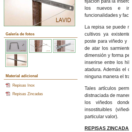
fijación para la inser
los nuevos e inn
funcionalidades y facil
La repisa se puede m
cultivos ya existent
Galería de fotos
poste para viñedo y a 
de atar los sarmientos
dimensión y forma per
inserirse entre los hi
atadura. Además el co
Material adicional
ninguna manera el tra
Repisas Inox
Tales artículos permi
Repisas Zincadas
distnaciada de manera
los viñedos donde
insostituibles (viñ
particular valor).
REPISAS ZINCADAS