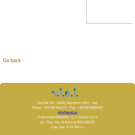
Go back
Via Gitti, 56 - 25060 Marcheno (BS) - Italy
Phone: +39 030 861272 - Fax: +39 030 8966654
info@lavid.eu
P.IVA IT00629300989 / C.F 01462170174
Isc. Reg. Imp. di Brescia REA 290033
Cap. Soc. € 28.080 i.v.